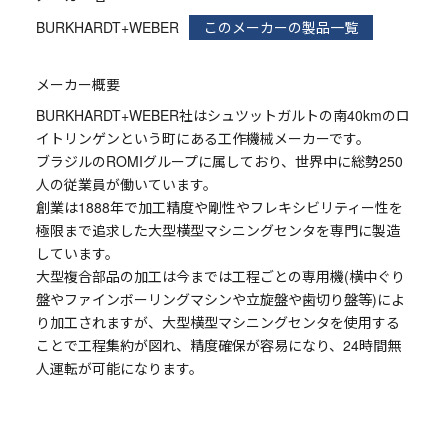
BURKHARDT+WEBER
このメーカーの製品一覧
メーカー概要
BURKHARDT+WEBER社はシュツットガルトの南40kmのロ
イトリンゲンという町にある工作機械メーカーです。
ブラジルのROMIグループに属しており、世界中に総勢250
人の従業員が働いています。
創業は1888年で加工精度や剛性やフレキシビリティー性を
極限まで追求した大型横型マシニングセンタを専門に製造
しています。
大型複合部品の加工は今までは工程ごとの専用機(横中ぐり
盤やファインボーリングマシンや立旋盤や歯切り盤等)によ
り加工されますが、大型横型マシニングセンタを使用する
ことで工程集約が図れ、精度確保が容易になり、24時間無
人運転が可能になります。