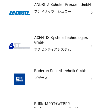
ANDRITZ Schuler Pressen GmbH
I
アンドリッツ シュラー
J
L
M
AXENTIS System Technologies
GmbH
N
アクセンティスシステム
O
P
Buderus Schleiftechnik GmbH
S
ブデラス
T
V
W
BURKHARDT+WEBER