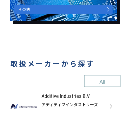
その他
取扱メーカーから探す
All
A
B
Additive Industries B.V
F
アディティブインダストリーズ
G
H